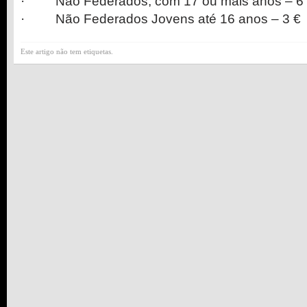
· Não Federados, com 17 ou mais anos – 6
· Não Federados Jovens até 16 anos – 3 €
Este artigo não tem etiquetas.