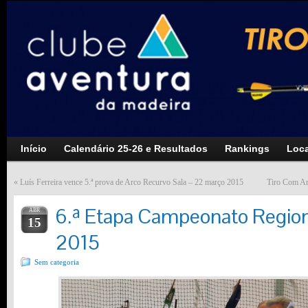
Início
Calendário 25-26 e Resultados
Rankings
Loca
«
Luís Ferreira vence 5.ª prova de Arco Recurvo Sala – 22 março 2015
Tiro Com A
6.ª Etapa Campeonato Region
ABR
15
2015
Sem categoria