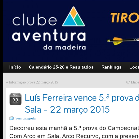
Início
Calendário 25-26 e Resultados
Rankings
Loca
«
Informação prova 22 março 2015
6.ª Eta
Luís Ferreira vence 5.ª prova
MAR
22
Sala – 22 março 2015
Sem categoria
Decorreu esta manhã a 5.ª prova do Campeonato
Com Arco em Sala, Arco Recurvo, com a presenç